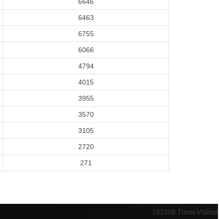
6646
6463
6755
6066
4794
4015
3955
3570
3105
2720
271
182308
Times Visited