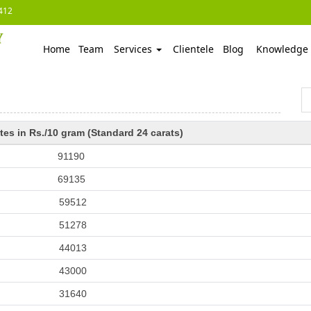
412
Home
Team
Services
Clientele
Blog
Knowledge
tes in Rs./10 gram (Standard 24 carats)
91190
69135
59512
51278
44013
43000
31640