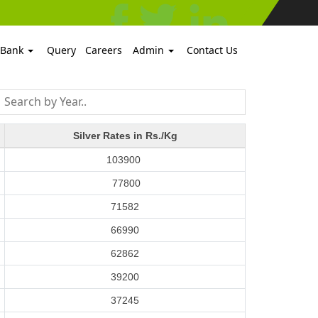
 Bank
Query
Careers
Admin
Contact Us
Silver Rates in Rs./Kg
103900
77800
71582
66990
62862
39200
37245